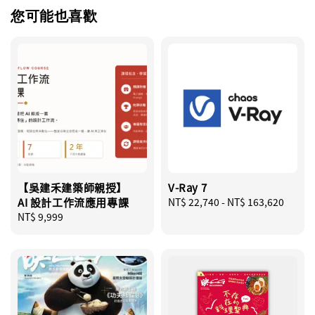
您可能也喜歡
【吳建禾建築師親授】
V-Ray 7
AI 設計工作流應用專課
Regular
NT$ 22,740
-
NT$ 163,620
Regular
NT$ 9,999
price
price