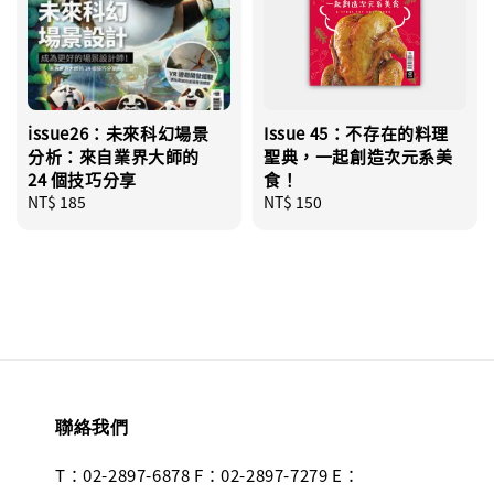
issue26：未來科幻場景
Issue 45：不存在的料理
分析：來自業界大師的
聖典，一起創造次元系美
24 個技巧分享
食！
Regular
NT$ 185
Regular
NT$ 150
price
price
聯絡我們
T：02-2897-6878 F：02-2897-7279 E：