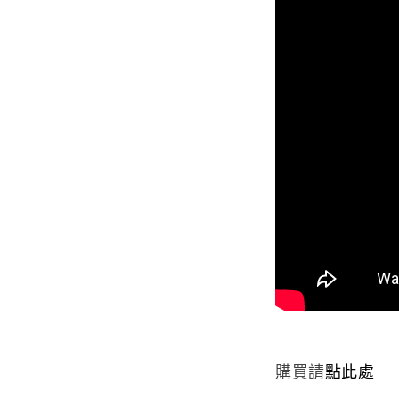
購買請
點此處