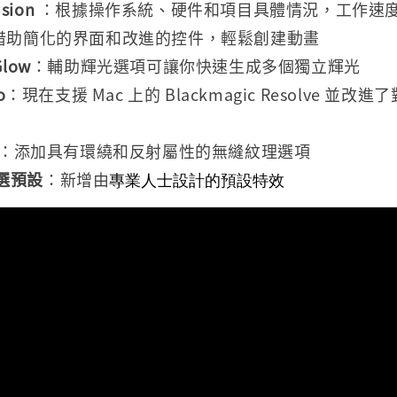
usion
：根據操作系統、硬件和項目具體情況，工作速
 — 借助簡化的界面和改進的控件，輕鬆創建動畫
Glow
：輔助輝光選項可讓你快速生成多個獨立輝光
o
：現在支援 Mac 上的 Blackmagic Resolve 並
：添加具有環繞和反射屬性的無縫紋理選項
選預設
：新增由
專業人士設計的預設特效