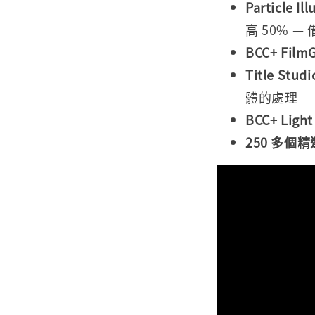
Particle Ill
高 50%
BCC+ Film
Title Studi
體的處理
BCC+ Light
250
多個精