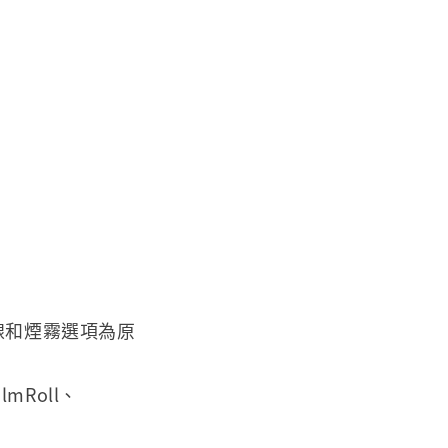
線和煙霧選項為原
mRoll、