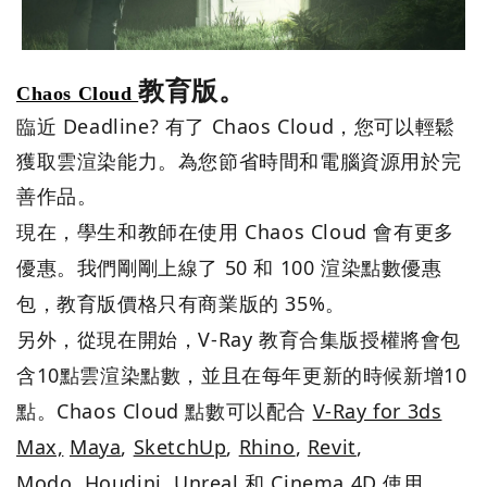
教育版。
Chaos Cloud
Deadline?
Chaos Cloud
臨近
有了
，您可以輕鬆
獲取雲渲染能力。為您節省時間和電腦資源用於完
善作品。
Chaos Cloud
現在，學生和教師在使用
會有更多
50
100
優惠。我們剛剛上線了
和
渲染點數優惠
35%
包，教育版價格只有商業版的
。
V-Ray
另外，從現在開始，
教育合集版授權將會包
10
10
含
點雲渲染點數，並且在每年更新的時候新增
Chaos Cloud
V-Ray for 3ds
點。
點數可以配合
Max,
Maya
,
SketchUp
,
Rhino
,
Revit
,
Modo,
Houdini
,
Unreal
Cinema 4D
和
使用。