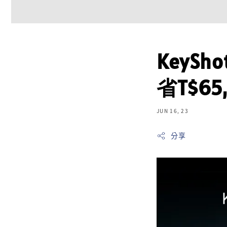
KeyS
省T$65
JUN 16, 23
分享