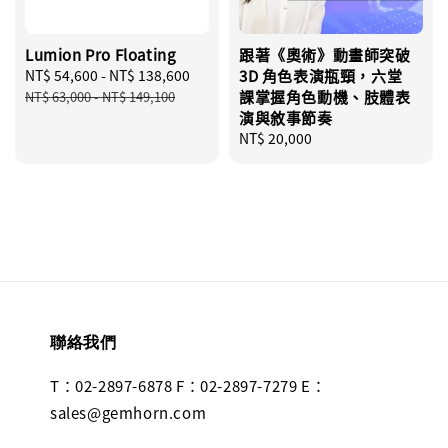
Lumion Pro Floating
跟著《奧術》動畫師突破
Sale
NT$ 54,600
-
NT$ 138,600
Regular
3D 角色表演瓶頸，六堂
price
price
課掌握角色動機、肢體表
NT$ 63,000
-
NT$ 149,100
演與敘事節奏
Regular
NT$ 20,000
price
聯絡我們
T：02-2897-6878 F：02-2897-7279 E：
sales@gemhorn.com