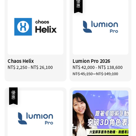
優惠
Chaos Helix
Lumion Pro 2026
Regular
NT$ 2,250
-
NT$ 26,100
Sale
NT$ 42,000
-
NT$ 138,600
Regu
price
price
price
NT$ 45,150
-
NT$ 149,100
優惠