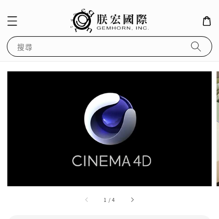
搜尋
1
/
4