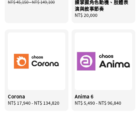
price
price
課掌握角色動機、肢體表
NT$ 45,150
-
NT$ 149,100
演與敘事節奏
Regular
NT$ 20,000
price
Corona
Anima 6
Regular
NT$ 17,940
-
NT$ 134,820
Regular
NT$ 5,490
-
NT$ 96,840
price
price