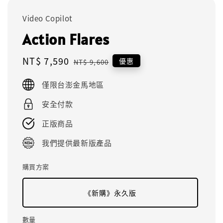
Video Copilot
Action Flares
Sale
NT$ 7,590
Regular
優惠
NT$ 9,600
price
price
僅限台澎金馬地區
安全付款
正版商品
我們提供最新版產品
購買方案
《新購》永久版
數量