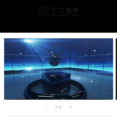
搜尋
1
/
2