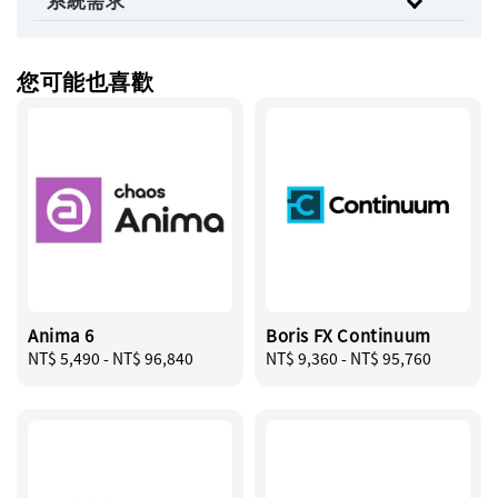
系統需求
您可能也喜歡
Anima 6
Boris FX Continuum
Regular
NT$ 5,490
-
NT$ 96,840
Regular
NT$ 9,360
-
NT$ 95,760
price
price