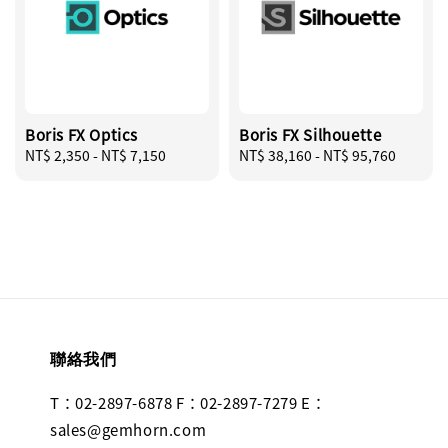
Boris FX Optics
Boris FX Silhouette
Regular
NT$ 2,350
-
NT$ 7,150
Regular
NT$ 38,160
-
NT$ 95,760
price
price
聯絡我們
T：02-2897-6878 F：02-2897-7279 E：
sales@gemhorn.com