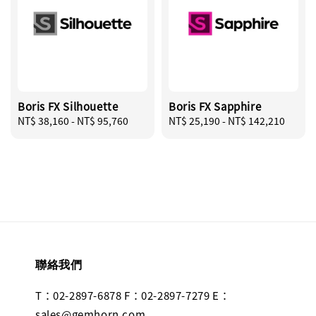
Boris FX Silhouette
Boris FX Sapphire
Regular
NT$ 38,160
-
NT$ 95,760
Regular
NT$ 25,190
-
NT$ 142,210
price
price
聯絡我們
T：02-2897-6878 F：02-2897-7279 E：
sales@gemhorn.com