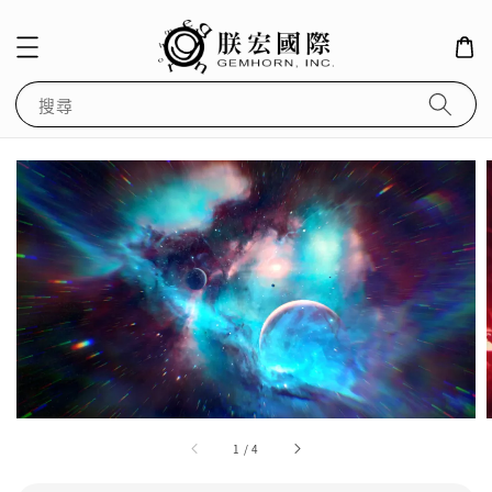
搜尋
1
/
4