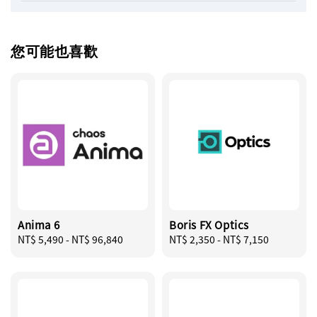
您可能也喜歡
Anima 6
Boris FX Optics
Regular
NT$ 5,490
-
NT$ 96,840
Regular
NT$ 2,350
-
NT$ 7,150
price
price