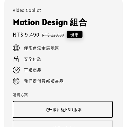
Video Copilot
Motion Design 組合
Sale
NT$ 9,490
Regular
優惠
NT$ 12,000
price
price
僅限台澎金馬地區
安全付款
正版商品
我們提供最新版產品
購買方案
《升級》從E3D版本