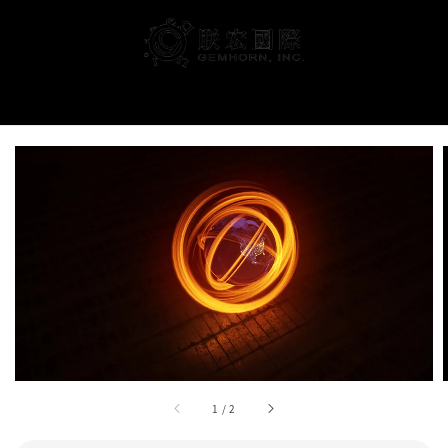
搜尋
1
/
2