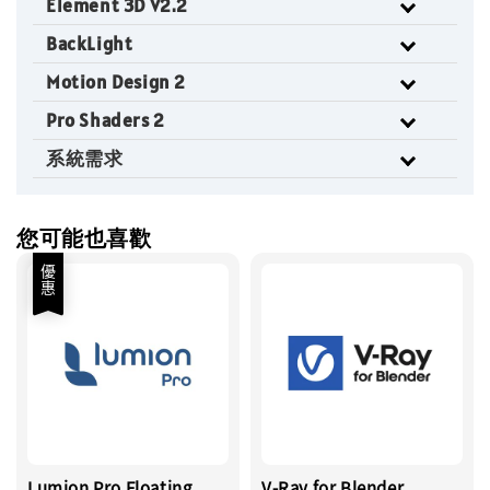
Element 3D V2.2
BackLight
Motion Design 2
Pro Shaders 2
系統需求
您可能也喜歡
優惠
Lumion Pro Floating
V-Ray for Blender