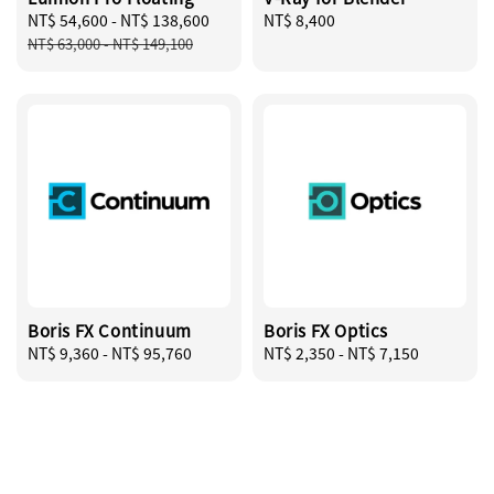
Sale
NT$ 54,600
-
NT$ 138,600
Regular
Regular
NT$ 8,400
price
price
price
NT$ 63,000
-
NT$ 149,100
Boris FX Continuum
Boris FX Optics
Regular
NT$ 9,360
-
NT$ 95,760
Regular
NT$ 2,350
-
NT$ 7,150
price
price