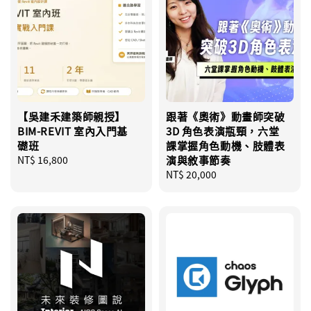
【吳建禾建築師親授】
跟著《奧術》動畫師突破
BIM-REVIT 室內入門基
3D 角色表演瓶頸，六堂
礎班
課掌握角色動機、肢體表
Regular
NT$ 16,800
演與敘事節奏
price
Regular
NT$ 20,000
price