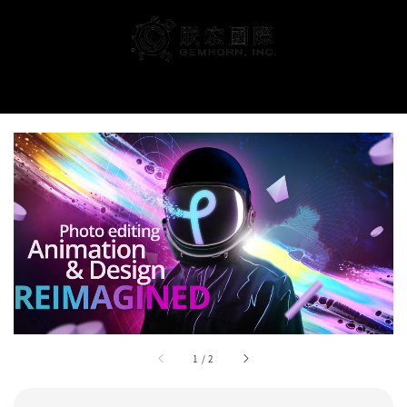
搜尋
1
/
2