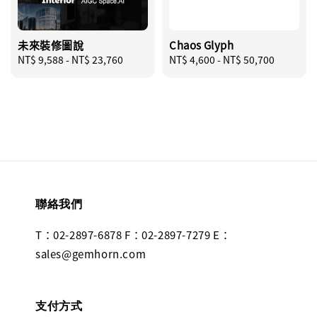
未來裝修圖說
Chaos Glyph
Regular
NT$ 9,588
-
NT$ 23,760
Regular
NT$ 4,600
-
NT$ 50,700
price
price
聯絡我們
T：02-2897-6878 F：02-2897-7279 E：
sales@gemhorn.com
支付方式